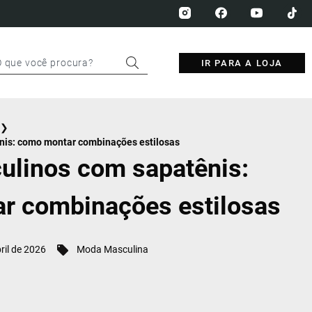
IR PARA A LOJA
❯
nis: como montar combinações estilosas
ulinos com sapatênis:
r combinações estilosas
ril de 2026
Moda Masculina