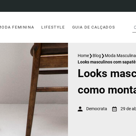
MODA FEMININA
LIFESTYLE
GUIA DE CALÇADOS
Home
❯
Blog
❯
Moda Masculina
Looks masculinos com sapatê
Looks masc
como monta
Democrata
29 de ab