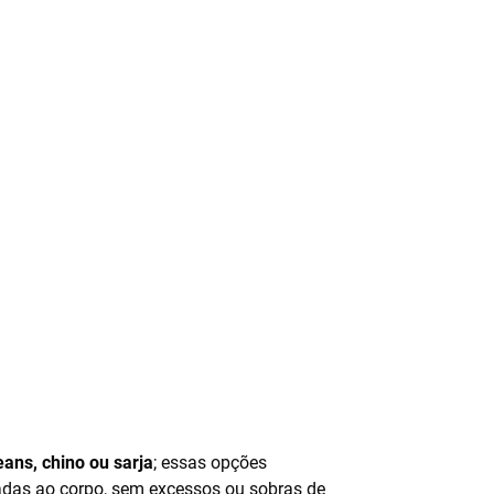
eans, chino ou sarja
; essas opções
adas ao corpo, sem excessos ou sobras de