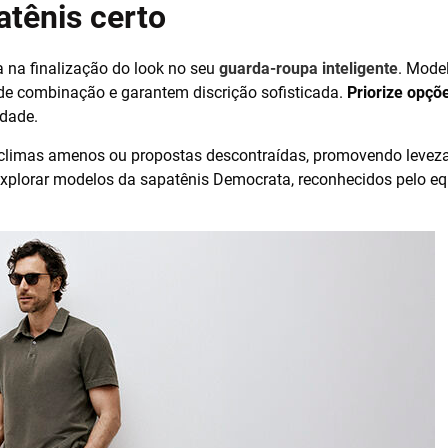
atênis certo
a na finalização do look no seu
guarda-roupa inteligente
. Mode
de combinação e garantem discrição sofisticada.
Priorize opçõ
idade.
climas amenos ou propostas descontraídas, promovendo leveza 
explorar modelos da sapatênis Democrata, reconhecidos pelo equil