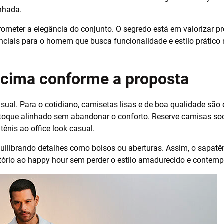
nhada.
ometer a elegância do conjunto. O segredo está em valorizar p
ciais para o homem que busca funcionalidade e estilo prático n
e cima conforme a proposta
visual. Para o cotidiano, camisetas lisas e de boa qualidade são
 toque alinhado sem abandonar o conforto. Reserve camisas so
ênis ao office look casual.
quilibrando detalhes como bolsos ou aberturas. Assim, o sapatê
tório ao happy hour sem perder o estilo amadurecido e contem